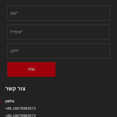
שלח
צור קשר
טלפון
+86-18678983573
+86-18678983573