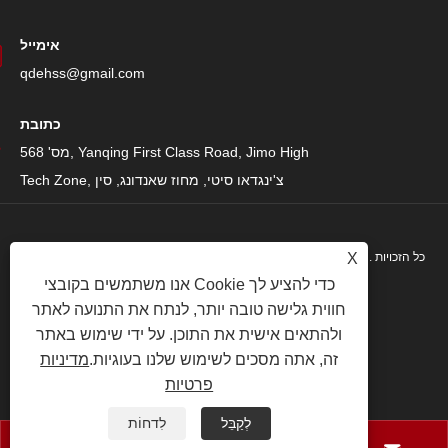
אימייל
qdehss@gmail.com
כתובת
מס' 568, Yanqing First Class Road, Jimo High
Tech Zone, צ'ינגדאו סיטי, מחוז שאנדונג, סין
זכויות יוצרים © 2024 Qingdao Eihe Steel Structure Group Co., Ltd. כל הזכויות
X
אנו משתמשים בקובצי Cookie כדי להציע לך
שמורות.
חווית גלישה טובה יותר, לנתח את התנועה לאתר
|
מדיניות פרטיות
|
XML
|
RSS
|
Sitemap
|
Links
ולהתאים אישית את התוכן. על ידי שימוש באתר
זה, אתה מסכים לשימוש שלנו בעוגיות.
מדיניות
פרטיות
לְקַבֵּל
לִדחוֹת