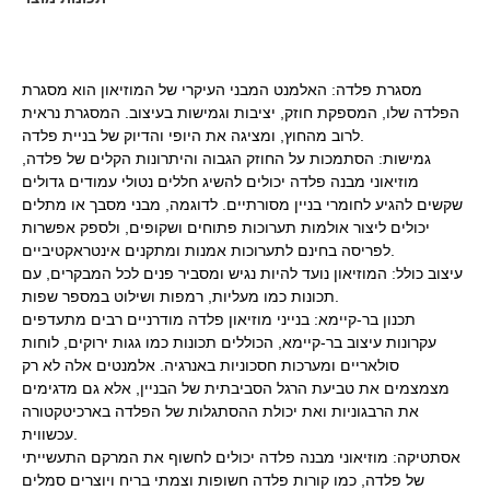
מסגרת פלדה: האלמנט המבני העיקרי של המוזיאון הוא מסגרת
הפלדה שלו, המספקת חוזק, יציבות וגמישות בעיצוב. המסגרת נראית
לרוב מהחוץ, ומציגה את היופי והדיוק של בניית פלדה.
גמישות: הסתמכות על החוזק הגבוה והיתרונות הקלים של פלדה,
מוזיאוני מבנה פלדה יכולים להשיג חללים נטולי עמודים גדולים
שקשים להגיע לחומרי בניין מסורתיים. לדוגמה, מבני מסבך או מתלים
יכולים ליצור אולמות תערוכות פתוחים ושקופים, ולספק אפשרות
לפריסה בחינם לתערוכות אמנות ומתקנים אינטראקטיביים.
עיצוב כולל: המוזיאון נועד להיות נגיש ומסביר פנים לכל המבקרים, עם
תכונות כמו מעליות, רמפות ושילוט במספר שפות.
תכנון בר-קיימא: בנייני מוזיאון פלדה מודרניים רבים מתעדפים
עקרונות עיצוב בר-קיימא, הכוללים תכונות כמו גגות ירוקים, לוחות
סולאריים ומערכות חסכוניות באנרגיה. אלמנטים אלה לא רק
מצמצמים את טביעת הרגל הסביבתית של הבניין, אלא גם מדגימים
את הרבגוניות ואת יכולת ההסתגלות של הפלדה בארכיטקטורה
עכשווית.
אסתטיקה: מוזיאוני מבנה פלדה יכולים לחשוף את המרקם התעשייתי
של פלדה, כמו קורות פלדה חשופות וצמתי בריח ויוצרים סמלים