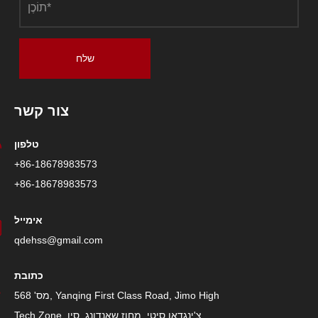
שלח
צור קשר
טלפון
+86-18678983573
+86-18678983573
אימייל
qdehss@gmail.com
כתובת
מס' 568, Yanqing First Class Road, Jimo High
Tech Zone, צ'ינגדאו סיטי, מחוז שאנדונג, סין