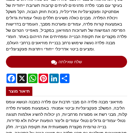
בעיקר עם מבני פלדה מדגימים לעיתים קרובות תערובת ייחודית של
אסתטיקה ופונקציונליות אדריכלית, בזכות חוזק הגבוה, הקל משקל
ויכולת הפלדה. מבנים כאלה משיגים חללים נטולי עמודות גדולים
באמצעות קורות פלדה, עמודים ומערכות מסבך, העומדים בדרישות
הפריסה הגמישות של תערוכות המוזיאון; במקביל, מאפייני הטרום של
פלדה מקצרים את תקופת הבנייה ומפחיתים את הזיהום באתר. חומרי
מבנה פלדה נעשה שימוש נרחב בבניית מוזיאונים ברחבי העולם,
ומציעים ביטוי אדריכלי ייחודי ויתרונות פונקציונליים.
שלח שאילתה
Facebook
X
WhatsApp
Pinterest
LinkedIn
Share
תיאור מוצר
מוזיאוני מבנה פלדה הם מבני תרבות עם פלדה כמבנה הנושא עומס
הליבה, המשלב פונקציונליות וביטוי אמנותי. באמצעות מסגרות פלדה
קלות, מבני רשת או מסגרות מרחביות, הן יכולות להשיג אולמות תצוגה
נטולי עמודים גדולים נטולי עמודים וליצור הופעות יעילות ולא סדירות.
בנייה טרומית מקצרת משמעותית את תקופת הבנייה. חלק
מהמוזיאונים משלבים גם מבני פלדה עם מושגי הגנה על הסביבה, תוך