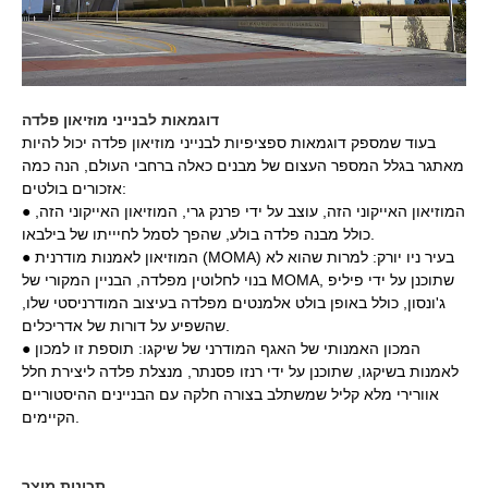
דוגמאות לבנייני מוזיאון פלדה
בעוד שמספק דוגמאות ספציפיות לבנייני מוזיאון פלדה יכול להיות
מאתגר בגלל המספר העצום של מבנים כאלה ברחבי העולם, הנה כמה
אזכורים בולטים:
● המוזיאון האייקוני הזה, עוצב על ידי פרנק גרי, המוזיאון האייקוני הזה,
כולל מבנה פלדה בולע, שהפך לסמל לחיייתו של בילבאו.
● המוזיאון לאמנות מודרנית (MOMA) בעיר ניו יורק: למרות שהוא לא
בנוי לחלוטין מפלדה, הבניין המקורי של MOMA, שתוכנן על ידי פיליפ
ג'ונסון, כולל באופן בולט אלמנטים מפלדה בעיצוב המודרניסטי שלו,
שהשפיע על דורות של אדריכלים.
● המכון האמנותי של האגף המודרני של שיקגו: תוספת זו למכון
לאמנות בשיקגו, שתוכנן על ידי רנזו פסנתר, מנצלת פלדה ליצירת חלל
אוורירי מלא קליל שמשתלב בצורה חלקה עם הבניינים ההיסטוריים
הקיימים.
תכונות מוצר